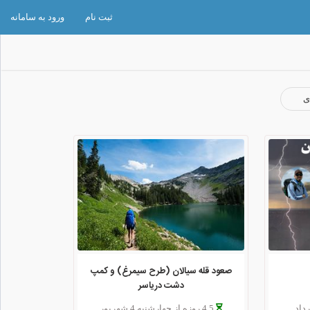
ثبت نام
ورود به سامانه
ی
صعود قله سیالان (طرح سیمرغ) و کمپ
دشت دریاسر
4.5 روزه از چهارشنبه 4 شهریور