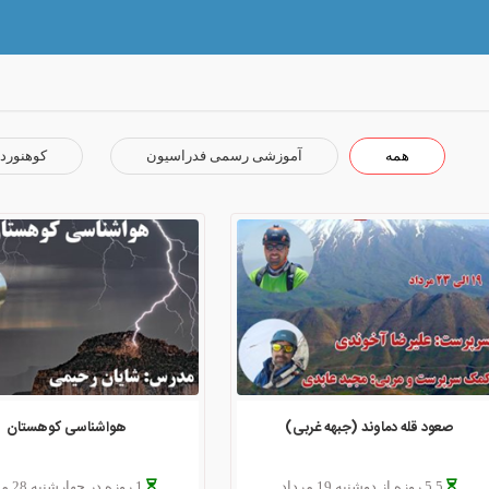
همه
آموزشی رسمی فدراسیون
کوهنورد
صعود قله دماوند (جبهه غربی)
هواشناسی کوهستان
5.5 روزه از دوشنبه 19 مرداد
1 روزه در چهارشنبه 28 مرداد